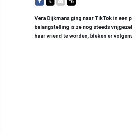
Delen op Facebook
Delen op Twitter
Delen via Mail
Delen via link
Vera Dijkmans ging naar TikTok in een 
belangstelling is ze nog steeds vrijge
haar vriend te worden, bleken er volgens