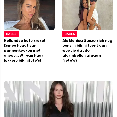
BABES
BABES
Hollandse hete kroket
Als Monica Geuze zich nog
Esmee houdt van
eens in bikini toont dan
pannenkoeken met
weet je dat de
choco... Wij van haar
alarmbellen afgaan
lekkere bikinifoto's!
(foto's)