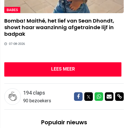
BABES
Bomba! Maithé, het lief van Sean Dhondt,
showt haar waanzinnig afgetrainde lijf in
badpak
07-08-2026
LEES MEER
194
claps
Delen op Facebook
Delen op Twitter
Delen op W
Delen v
Del
90 bezoekers
Populair nieuws