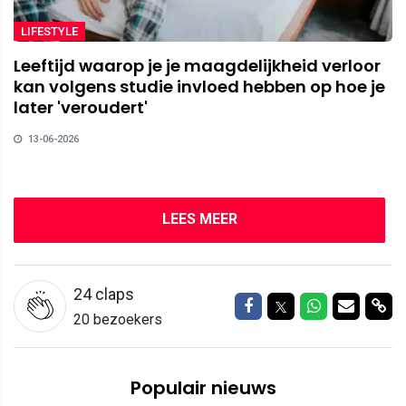
LIFESTYLE
Leeftijd waarop je je maagdelijkheid verloor
kan volgens studie invloed hebben op hoe je
later 'veroudert'
13-06-2026
LEES MEER
24
claps
Delen op Facebook
Delen op Twitter
Delen op W
Delen v
Del
20 bezoekers
Populair nieuws