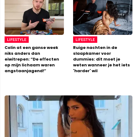
LIFESTYLE
LIFESTYLE
Colin at een ganse week
Ruige nachten in de
niks anders dan
slaapkamer voor
eiwitrepen: “De effecten
dummies: dit moet je
op mijn lichaam waren
weten wanneer je het iets
angstaanjagend!”
'harder' wil