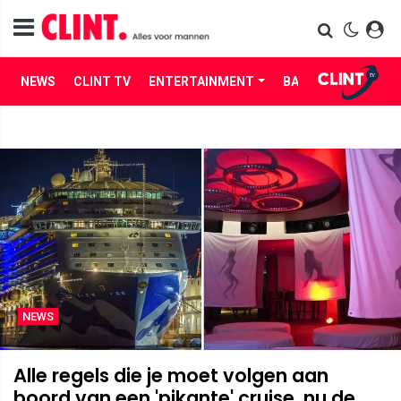
NEWS
CLINT TV
ENTERTAINMENT
BABES
LIFE
NEWS
Alle regels die je moet volgen aan
boord van een 'pikante' cruise, nu de