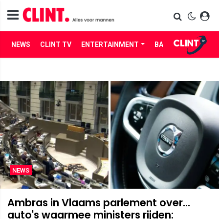
NEWS
CLINT TV
ENTERTAINMENT
BABES
LIFE
NEWS
Ambras in Vlaams parlement over...
auto's waarmee ministers rijden: