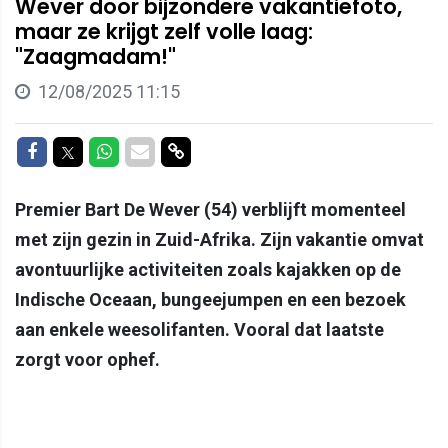
Wever door bijzondere vakantiefoto,
maar ze krijgt zelf volle laag:
"Zaagmadam!"
12/08/2025 11:15
Delen op Facebook
Delen op Twitter
Delen op Whatsapp
Delen via Mail
Delen via link
Premier Bart De Wever (54) verblijft momenteel
met zijn gezin in Zuid-Afrika. Zijn vakantie omvat
avontuurlijke activiteiten zoals kajakken op de
Indische Oceaan, bungeejumpen en een bezoek
aan enkele weesolifanten. Vooral dat laatste
zorgt voor ophef.