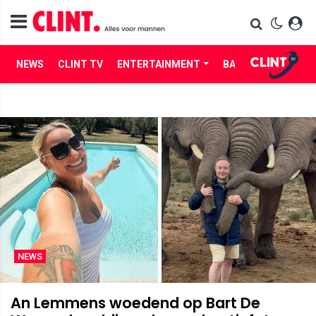
NEWS
CLINT TV
ENTERTAINMENT
BABES
LIFE
NEWS
An Lemmens woedend op Bart De