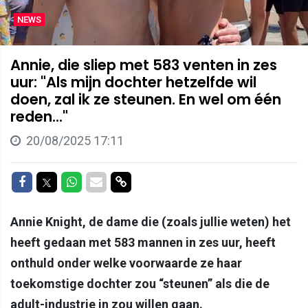
NEWS
Annie, die sliep met 583 venten in zes
uur: "Als mijn dochter hetzelfde wil
doen, zal ik ze steunen. En wel om één
reden..."
20/08/2025 17:11
Delen op Facebook
Delen op Twitter
Delen op Whatsapp
Delen via Mail
Delen via link
Annie Knight, de dame die (zoals jullie weten) het
heeft gedaan met 583 mannen in zes uur, heeft
onthuld onder welke voorwaarde ze haar
toekomstige dochter zou “steunen” als die de
adult-industrie in zou willen gaan.