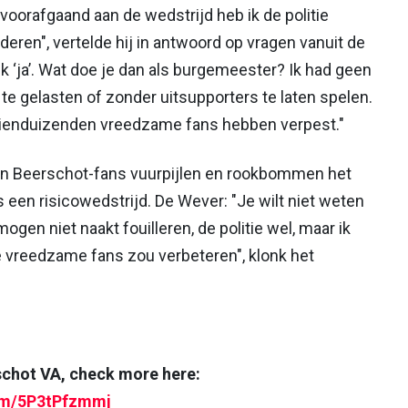
oorafgaand aan de wedstrijd heb ik de politie
deren", vertelde hij in antwoord op vragen vanuit de
k ‘ja’. Wat doe je dan als burgemeester? Ik had geen
te gelasten of zonder uitsupporters te laten spelen.
tienduizenden vreedzame fans hebben verpest."
en Beerschot-fans vuurpijlen en rookbommen het
 een risicowedstrijd. De Wever: "Je wilt niet weten
gen niet naakt fouilleren, de politie wel, maar ik
de vreedzame fans zou verbeteren", klonk het
schot VA, check more here:
com/5P3tPfzmmj