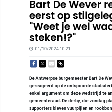
Bart De Wever r
eerst op stilgel
"Weet je wel waa
steken!?"
01/10/2024 10:21
Delen op Facebook
Delen op Twitter
Delen via Mail
Delen via link
De Antwerpse burgemeester Bart De Weve
gereageerd op de ontspoorde stadsderb
enkel argument om deze wedstrijd te an
gemeenteraad. De derby, die zondag pla
supporters bleven vuurpijlen en rookb