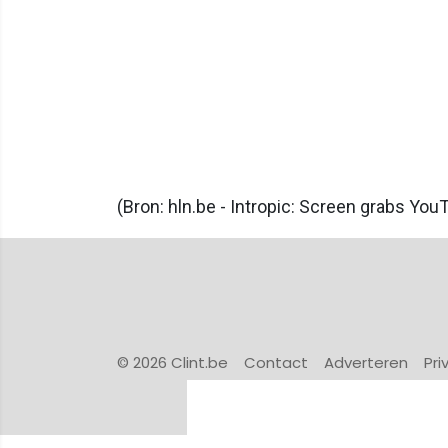
(Bron: hln.be - Intropic: Screen grabs You
© 2026 Clint.be
Contact
Adverteren
Pri