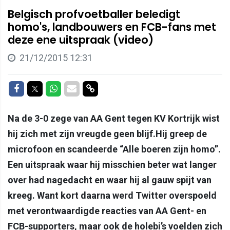
Belgisch profvoetballer beledigt
homo's, landbouwers en FCB-fans met
deze ene uitspraak (video)
21/12/2015 12:31
Delen op Facebook
Delen op Twitter
Delen op Whatsapp
Delen via Mail
Delen via link
Na de 3-0 zege van AA Gent tegen KV Kortrijk wist
hij zich met zijn vreugde geen blijf.Hij greep de
microfoon en scandeerde “Alle boeren zijn homo”.
Een uitspraak waar hij misschien beter wat langer
over had nagedacht en waar hij al gauw spijt van
kreeg. Want kort daarna werd Twitter overspoeld
met verontwaardigde reacties van AA Gent- en
FCB-supporters, maar ook de holebi’s voelden zich