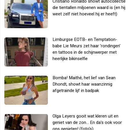
Cristiano Ronaldo showt autocollectie
die tientallen miljoenen waard is (en hij
weet zelf niet hoeveel hij er heeft)
Limburgse EOTB- en Temptation-
babe Lie Meurs zet haar 'rondingen'
en tattoos in de schijnwerper met
heerlijke bikinselfie
Bomba! Maithé, het lief van Sean
Dhondt, showt haar waanzinnig
afgetrainde lijf in badpak
Olga Leyers gooit wat kleren uit en
geniet van de zon... En da's ook voor
ons genieten! (foto's)