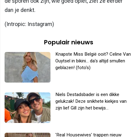
de sporen ook zijn, wie goed oplet, ziet ze eerder
dan je denkt.
(Intropic: Instagram)
Populair nieuws
Knapste Miss België ooit? Celine Van
Ouytsel in bikini... da's altijd smullen
geblazen! (foto's)
Niels Destadsbader is een dikke
gelukzak! Deze snikhete kiekjes van
zijn lief Gill zijn het bewijs...
'Real Housewives' trappen nieuw