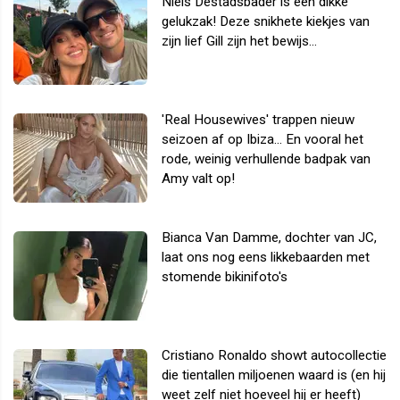
Niels Destadsbader is een dikke
gelukzak! Deze snikhete kiekjes van
zijn lief Gill zijn het bewijs...
'Real Housewives' trappen nieuw
seizoen af op Ibiza... En vooral het
rode, weinig verhullende badpak van
Amy valt op!
Bianca Van Damme, dochter van JC,
laat ons nog eens likkebaarden met
stomende bikinifoto's
Cristiano Ronaldo showt autocollectie
die tientallen miljoenen waard is (en hij
weet zelf niet hoeveel hij er heeft)