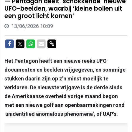
— Pentagon deelt ‘schokkende’ nieuwe
UFO-beelden, waarbij ‘kleine bollen uit
een groot licht komen’
13/06/2026 10:09
Delen op Facebook
Delen op Twitter
Delen op Whatsapp
Delen via Mail
Delen via link
Het Pentagon heeft een nieuwe reeks UFO-
documenten en beelden vrijgegeven, en sommige
stukken daarin zijn op z’n minst moeilijk te
verklaren. De nieuwste vrijgave is de derde sinds
de Amerikaanse overheid vorige maand begon
met een nieuwe golf aan openbaarmakingen rond
'unidentified anomalous phenomena', of UAP’s.