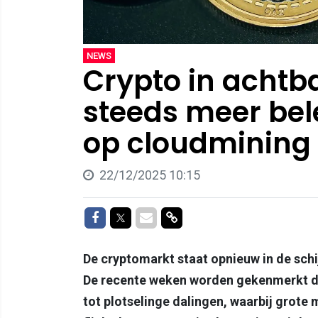
NEWS
Crypto in ach
steeds meer be
op cloudmining
22/12/2025 10:15
Delen op Facebook
Delen op Twitter
Delen via Mail
Delen via link
De cryptomarkt staat opnieuw in de sc
De recente weken worden gekenmerkt do
tot plotselinge dalingen, waarbij grote