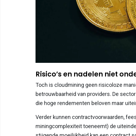
Risico’s en nadelen niet on
Toch is cloudmining geen risicoloze mani
betrouwbaarheid van providers. De secto
die hoge rendementen beloven maar uiteind
Verder kunnen contractvoorwaarden, fees
miningcomplexiteit toeneemt) de uiteindel
stijgende moeilijkheid kan een contract 