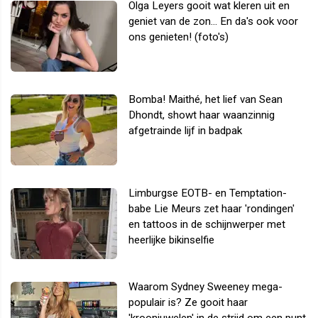
Olga Leyers gooit wat kleren uit en
geniet van de zon... En da's ook voor
ons genieten! (foto's)
Bomba! Maithé, het lief van Sean
Dhondt, showt haar waanzinnig
afgetrainde lijf in badpak
Limburgse EOTB- en Temptation-
babe Lie Meurs zet haar 'rondingen'
en tattoos in de schijnwerper met
heerlijke bikinselfie
Waarom Sydney Sweeney mega-
populair is? Ze gooit haar
'kroonjuwelen' in de strijd om een punt