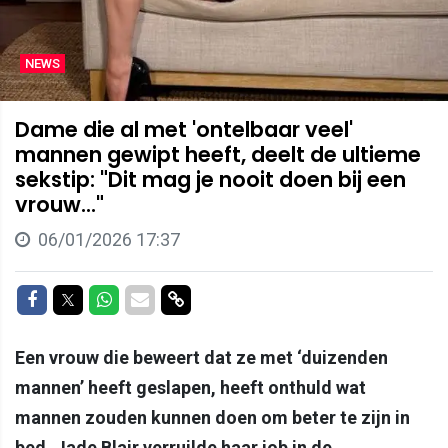
NEWS
Dame die al met 'ontelbaar veel'
mannen gewipt heeft, deelt de ultieme
sekstip: "Dit mag je nooit doen bij een
vrouw..."
06/01/2026 17:37
Delen op Facebook
Delen op Twitter
Delen op Whatsapp
Delen via Mail
Delen via link
Een vrouw die beweert dat ze met ‘duizenden
mannen’ heeft geslapen, heeft onthuld wat
mannen zouden kunnen doen om beter te zijn in
bed. Jade Blair verruilde haar job in de