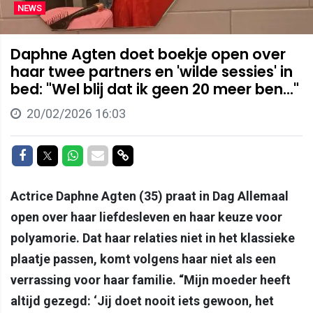
NEWS
Daphne Agten doet boekje open over
haar twee partners en 'wilde sessies' in
bed: "Wel blij dat ik geen 20 meer ben..."
20/02/2026 16:03
Delen op Facebook
Delen op Twitter
Delen op Whatsapp
Delen via Mail
Delen via link
Actrice Daphne Agten (35) praat in Dag Allemaal
open over haar liefdesleven en haar keuze voor
polyamorie. Dat haar relaties niet in het klassieke
plaatje passen, komt volgens haar niet als een
verrassing voor haar familie. “Mijn moeder heeft
altijd gezegd: ‘Jij doet nooit iets gewoon, het