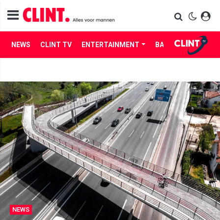
NEWS
CLINT TV
ENTERTAINMENT
BABES
LIFE
NEWS