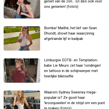
geniet van de zon... En da's ook voor
ons genieten! (foto's)
Bomba! Maithé, het lief van Sean
Dhondt, showt haar waanzinnig
afgetrainde lijf in badpak
Limburgse EOTB- en Temptation-
babe Lie Meurs zet haar 'rondingen'
en tattoos in de schijnwerper met
heerlijke bikinselfie
Waarom Sydney Sweeney mega-
populair is? Ze gooit haar
'kroonjuwelen' in de strijd om een punt
te maken (foto's)