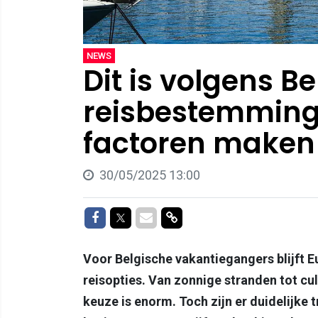
NEWS
Dit is volgens B
reisbestemming 
factoren maken 
30/05/2025 13:00
Delen op Facebook
Delen op Twitter
Delen via Mail
Delen via link
Voor Belgische vakantiegangers blijft E
reisopties. Van zonnige stranden tot cul
keuze is enorm. Toch zijn er duidelijke 