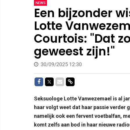
NEWS
Een bijzonder wi
Lotte Vanwezema
Courtois: "Dat z
geweest zijn!"
30/09/2025 12:30
Delen op Facebook
Delen op Twitter
Delen via Mail
Delen via link
Seksuologe Lotte Vanwezemael is al jar
haar volgt weet dat haar passie verder g
namelijk ook een fervent voetbalfan, me
komt zelfs aan bod in haar nieuwe rad