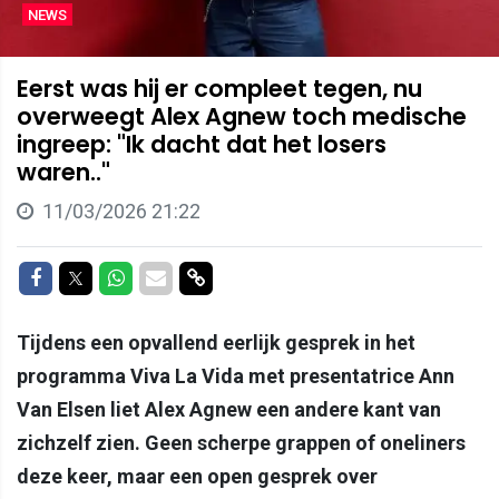
NEWS
Eerst was hij er compleet tegen, nu
overweegt Alex Agnew toch medische
ingreep: "Ik dacht dat het losers
waren.."
11/03/2026 21:22
Delen op Facebook
Delen op Twitter
Delen op Whatsapp
Delen via Mail
Delen via link
Tijdens een opvallend eerlijk gesprek in het
programma Viva La Vida met presentatrice Ann
Van Elsen liet Alex Agnew een andere kant van
zichzelf zien. Geen scherpe grappen of oneliners
deze keer, maar een open gesprek over