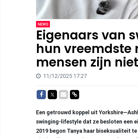
NEWS
Eigenaars van s
hun vreemdste re
mensen zijn niet
11/12/2025 17:27
Delen op Facebook
Delen op Twitter
Delen via Mail
Delen via link
Een getrouwd koppel uit Yorkshire—Ash
swinging-lifestyle dat ze besloten een ei
2019 begon Tanya haar biseksualiteit t