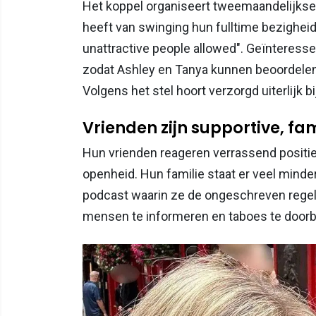
Het koppel organiseert tweemaandelijk
heeft van swinging hun fulltime bezigheid
unattractive people allowed". Geïnteress
zodat Ashley en Tanya kunnen beoordelen o
Volgens het stel hoort verzorgd uiterlijk 
Vrienden zijn supportive, fa
Hun vrienden reageren verrassend positi
openheid. Hun familie staat er veel minde
podcast waarin ze de ongeschreven regels
mensen te informeren en taboes te doorbr