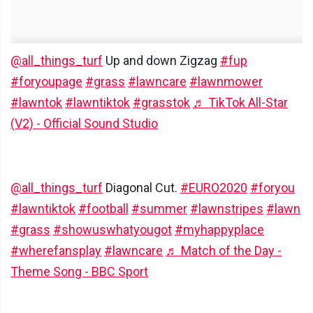
@all_things_turf
Up and down Zigzag
#fup
#foryoupage
#grass
#lawncare
#lawnmower
#lawntok
#lawntiktok
#grasstok
♬ TikTok All-Star
(V2) - Official Sound Studio
@all_things_turf
Diagonal Cut.
#EURO2020
#foryou
#lawntiktok
#football
#summer
#lawnstripes
#lawn
#grass
#showuswhatyougot
#myhappyplace
#wherefansplay
#lawncare
♬ Match of the Day -
Theme Song - BBC Sport