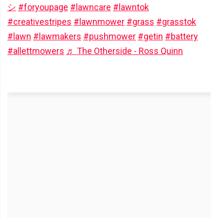
シ
#foryoupage
#lawncare
#lawntok
#creativestripes
#lawnmower
#grass
#grasstok
#lawn
#lawmakers
#pushmower
#getin
#battery
#allettmowers
♬ The Otherside - Ross Quinn