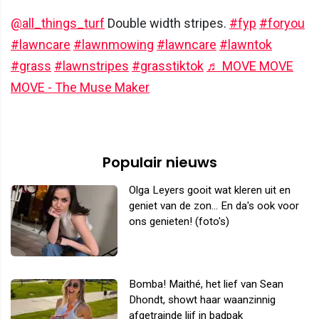
@all_things_turf
Double width stripes.
#fyp
#foryou
#lawncare
#lawnmowing
#lawncare
#lawntok
#grass
#lawnstripes
#grasstiktok
♬ MOVE MOVE
MOVE - The Muse Maker
Populair nieuws
Olga Leyers gooit wat kleren uit en
geniet van de zon... En da's ook voor
ons genieten! (foto's)
Bomba! Maithé, het lief van Sean
Dhondt, showt haar waanzinnig
afgetrainde lijf in badpak