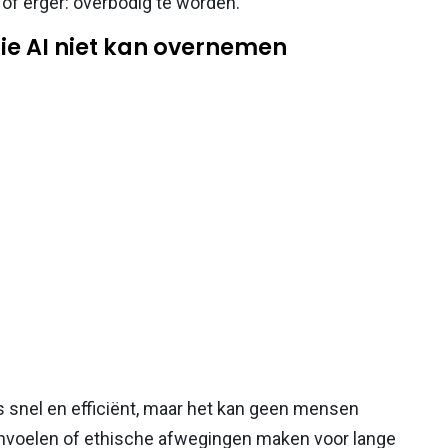
– of erger: overbodig te worden.
ie AI niet kan overnemen
is snel en efficiënt, maar het kan geen mensen
anvoelen of ethische afwegingen maken voor lange