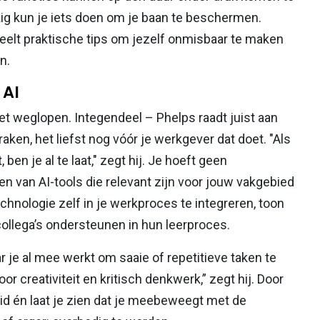
kkig kun je iets doen om je baan te beschermen.
deelt praktische tips om jezelf onmisbaar te maken
n.
 AI
oet weglopen. Integendeel – Phelps raadt juist aan
ken, het liefst nog vóór je werkgever dat doet. "Als
 ben je al te laat," zegt hij. Je hoeft geen
n van AI-tools die relevant zijn voor jouw vakgebied
chnologie zelf in je werkproces te integreren, toon
e collega’s ondersteunen in hun leerproces.
r je al mee werkt om saaie of repetitieve taken te
r creativiteit en kritisch denkwerk,” zegt hij. Door
id én laat je zien dat je meebeweegt met de