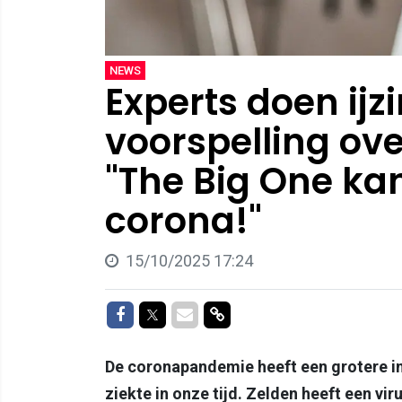
NEWS
Experts doen ij
voorspelling ov
"The Big One kan
corona!"
15/10/2025 17:24
Delen op Facebook
Delen op Twitter
Delen via Mail
Delen via link
De coronapandemie heeft een grotere i
ziekte in onze tijd. Zelden heeft een vi