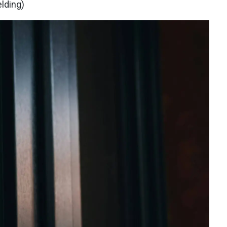
lding)