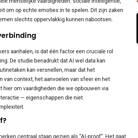
le menselijke vaardigheden: sociale intelligentie,
it om op echte emoties in te spelen. Dit zijn zaken
temen slechts oppervlakkig kunnen nabootsen.
verbinding
ers aanhalen, is dat één factor een cruciale rol
ng. De studie benadrukt dat AI wel data kan
utinetaken kan versnellen, maar dat het
n van context, het aanvoelen van sfeer en het
at hier om vaardigheden die we opbouwen via
interactie — eigenschappen die niet
plexiteit.
f?
ken centraal staan gezien als “AI-proof”. Het gaat