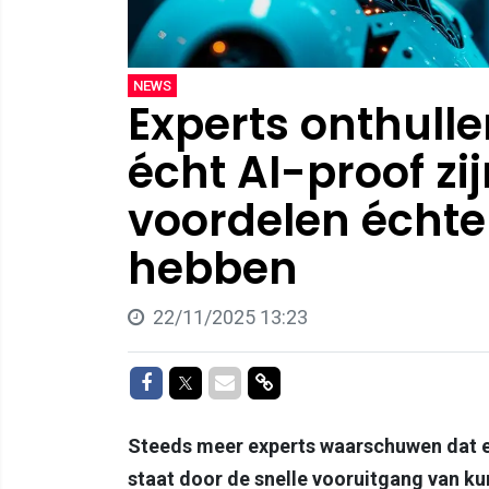
NEWS
Experts onthulle
écht AI-proof zi
voordelen échte
hebben
22/11/2025 13:23
Delen op Facebook
Delen op Twitter
Delen via Mail
Delen via link
Steeds meer experts waarschuwen dat e
staat door de snelle vooruitgang van ku