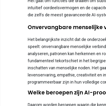
Het gaat om functies die draaien om subtie
intuïtief oordeelsvermogen en de capacite
die zelfs de meest geavanceerde AI-sys
Onvervangbare menselijke 
Het belangrijkste inzicht dat de onderzoek
speelt: onvervangbare menselijke verbindi
analyseren, patronen kan herkennen en ro
fundamenteel tekortschiet in het begrijpe
inschatten van menselijke noden. Het ga
levenservaring, empathie, creativiteit en 
programmeerbaar zijn in hun volledige com
Welke beroepen zijn AI-proo
Daarom worden beroepen waarin die kenmer