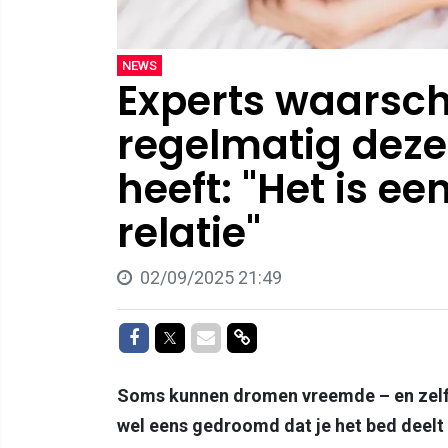
NEWS
Experts waarsc
regelmatig deze
heeft: "Het is ee
relatie"
02/09/2025 21:49
Delen op Facebook
Delen op Twitter
Delen via Mail
Delen via link
Soms kunnen dromen vreemde – en zelfs
wel eens gedroomd dat je het bed deelt m