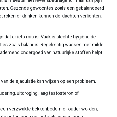
t is meestal niet levensbedreigend, maar kan pijn
asten. Gezonde gewoontes zoals een gebalanceerd
 roken of drinken kunnen de klachten verlichten.
n dat er iets mis is. Vaak is slechte hygiëne de
cties zoals balanitis. Regelmatig wassen met milde
 ademend ondergoed van natuurlijke stoffen helpt
van de ejaculatie kan wijzen op een probleem.
ering, uitdroging, laag testosteron of
an een verzwakte bekkenbodem of ouder worden,
hte oefeningen en leefstijlaanpassingen.