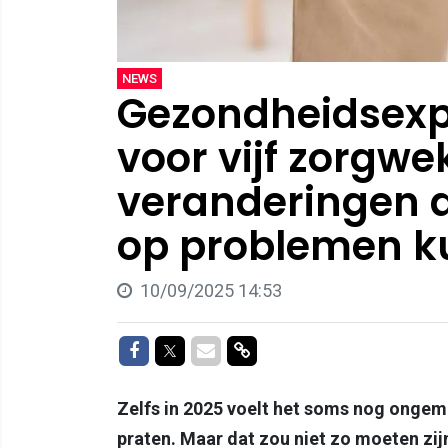
NEWS
Gezondheidsexp
voor vijf zorgw
veranderingen aa
op problemen k
10/09/2025 14:53
Delen op Facebook
Delen op Twitter
Delen via Mail
Delen via link
Zelfs in 2025 voelt het soms nog ongem
praten. Maar dat zou niet zo moeten zijn