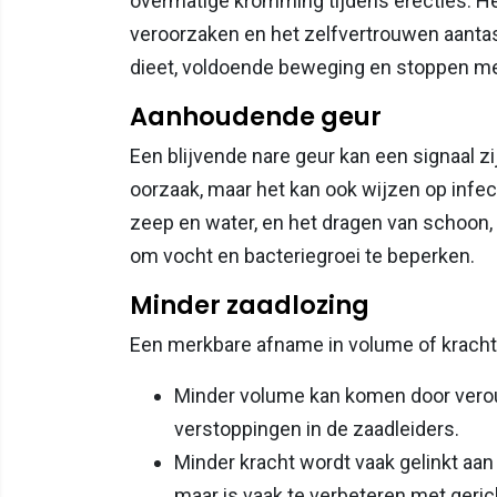
overmatige kromming tijdens erecties. He
veroorzaken en het zelfvertrouwen aant
dieet, voldoende beweging en stoppen met
Aanhoudende geur
Een blijvende nare geur kan een signaal zij
oorzaak, maar het kan ook wijzen op infe
zeep en water, en het dragen van schoon,
om vocht en bacteriegroei te beperken.
Minder zaadlozing
Een merkbare afname in volume of kracht 
Minder volume kan komen door veroud
verstoppingen in de zaadleiders.
Minder kracht wordt vaak gelinkt a
maar is vaak te verbeteren met geric