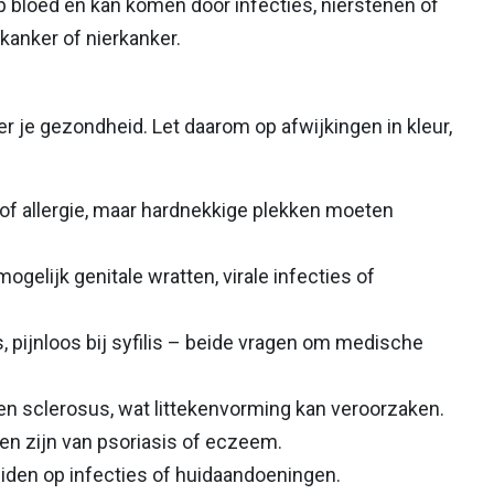
p bloed en kan komen door infecties, nierstenen of
kanker of nierkanker.
er je gezondheid. Let daarom op afwijkingen in kleur,
 of allergie, maar hardnekkige plekken moeten
gelijk genitale wratten, virale infecties of
es, pijnloos bij syfilis – beide vragen om medische
en sclerosus, wat littekenvorming kan veroorzaken.
ken zijn van psoriasis of eczeem.
uiden op infecties of huidaandoeningen.