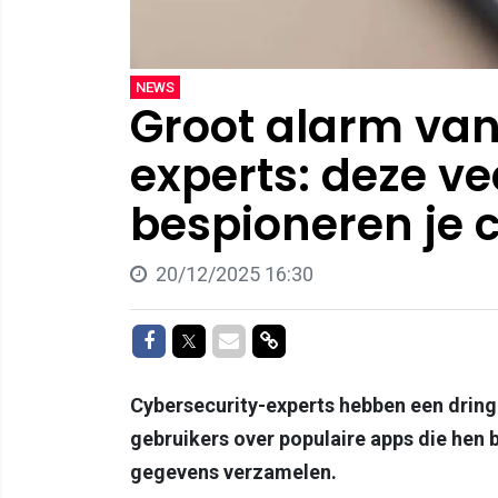
NEWS
Groot alarm van
experts: deze v
bespioneren je 
20/12/2025 16:30
Delen op Facebook
Delen op Twitter
Delen via Mail
Delen via link
Cybersecurity-experts hebben een drin
gebruikers over populaire apps die hen 
gegevens verzamelen.