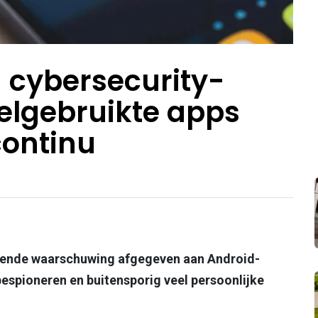
 cybersecurity-
eelgebruikte apps
continu
gende waarschuwing afgegeven aan Android-
bespioneren en buitensporig veel persoonlijke