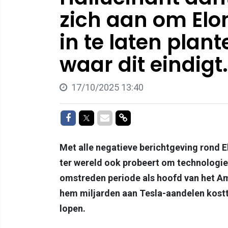
zich aan om Elo
in te laten plant
waar dit eindigt.
17/10/2025 13:40
Delen op Facebook
Delen op Twitter
Delen via Mail
Delen via link
Met alle negatieve berichtgeving rond E
ter wereld ook probeert om technologie 
omstreden periode als hoofd van het A
hem miljarden aan Tesla-aandelen kost
lopen.