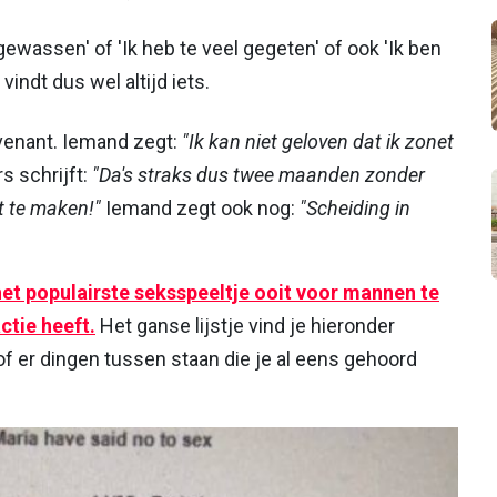
 gewassen' of 'Ik heb te veel gegeten' of ook 'Ik ben
indt dus wel altijd iets.
navenant. Iemand zegt:
"Ik kan niet geloven dat ik zonet
 schrijft:
"Da's straks dus twee maanden zonder
nt te maken!"
Iemand zegt ook nog:
"Scheiding in
het populairste seksspeeltje ooit voor mannen te
ctie heeft.
Het ganse lijstje vind je hieronder
 er dingen tussen staan die je al eens gehoord