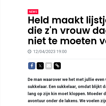
NEWS
Held maakt lijst
die z'n vrouw d
niet te moeten 
12/04/2023 19:00
Delen op Facebook
Delen op Twitter
Delen via Mail
Delen via link
De man waarover we het met jullie even w
sukkelaar. Een sukkelaar, omdat blijkt d
lang op zijn kin moet kloppen. Moeder de
avontuur onder de lakens. We voelen zijn 