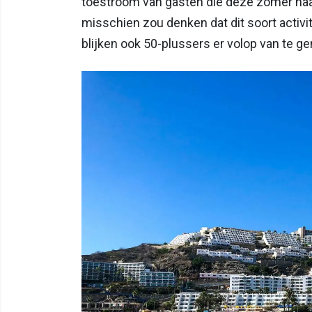
toestroom van gasten die deze zomer naa
misschien zou denken dat dit soort activite
blijken ook 50-plussers er volop van te ge