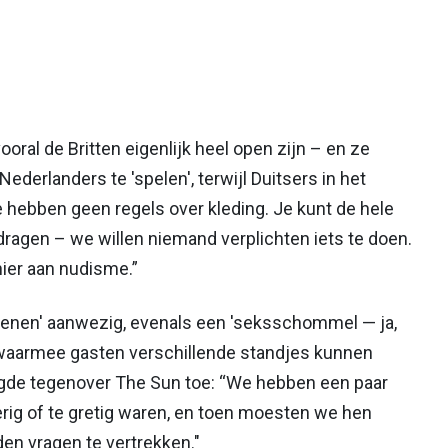
ral de Britten eigenlijk heel open zijn – en ze
derlanders te 'spelen', terwijl Duitsers in het
 hebben geen regels over kleding. Je kunt de hele
 dragen – we willen niemand verplichten iets te doen.
ier aan nudisme.”
assenen' aanwezig, evenals een 'seksschommel — ja,
waarmee gasten verschillende standjes kunnen
gde tegenover The Sun toe: “We hebben een paar
ig of te gretig waren, en toen moesten we hen
n vragen te vertrekken."