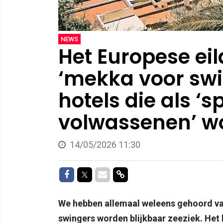
NEWS
Het Europese ei
‘mekka voor swi
hotels die als ‘s
volwassenen’ w
14/05/2026 11:30
Delen op Facebook
Delen op Twitter
Delen via Mail
Delen via link
We hebben allemaal weleens gehoord v
swingers worden blijkbaar zeeziek. Het 