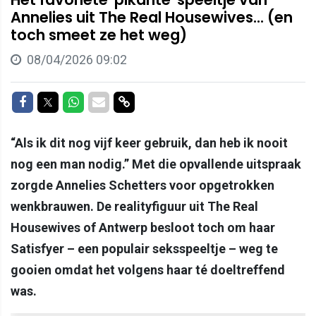
Annelies uit The Real Housewives... (en
toch smeet ze het weg)
08/04/2026 09:02
Delen op Facebook
Delen op Twitter
Delen op Whatsapp
Delen via Mail
Delen via link
“Als ik dit nog vijf keer gebruik, dan heb ik nooit
nog een man nodig.” Met die opvallende uitspraak
zorgde Annelies Schetters voor opgetrokken
wenkbrauwen. De realityfiguur uit The Real
Housewives of Antwerp besloot toch om haar
Satisfyer – een populair seksspeeltje – weg te
gooien omdat het volgens haar té doeltreffend
was.