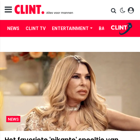
NEWS
CLINT TV
ENTERTAINMENT
BABES
LIFE
NEWS
Het favoriete 'pikante' speeltje van