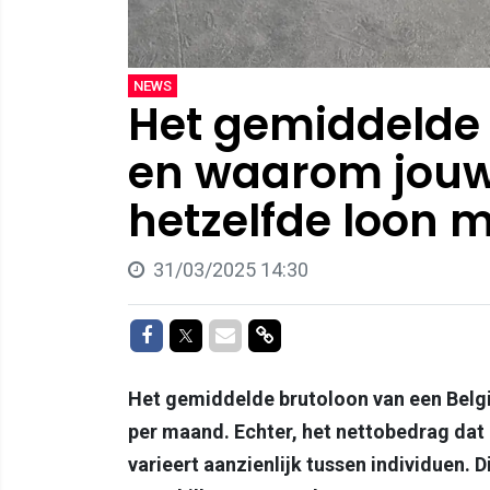
NEWS
Het gemiddelde b
en waarom jouw
hetzelfde loon m
31/03/2025 14:30
Delen op Facebook
Delen op Twitter
Delen via Mail
Delen via link
Het gemiddelde brutoloon van een Bel
per maand. Echter, het nettobedrag dat 
varieert aanzienlijk tussen individuen. 