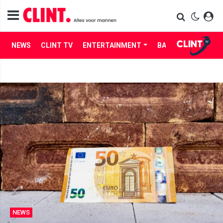
NEWS
CLINT TV
ENTERTAINMENT
BABES
LIFE
NEWS