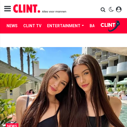
NEWS
CLINT TV
ENTERTAINMENT
BABES
LIFE
NEWS