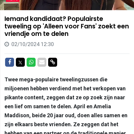
Iemand kandidaat? Populairste
tweeling op 'Alleen voor Fans' zoekt een
vriendje om te delen
02/10/2024 12:30
Delen op Facebook
Delen op Twitter
Delen op Whatsapp
Delen via Mail
Delen via link
Twee mega-populaire tweelingzussen die
miljoenen hebben verdiend met het verkopen van
pikante content, zeggen dat ze op zoek zijn naar
een lief om samen te delen. April en Amelia
Maddison, beide 20 jaar oud, doen alles samen en
zijn elkaars beste vrienden. Ze zeggen dat het
hebben van een partner op de traditionele manier