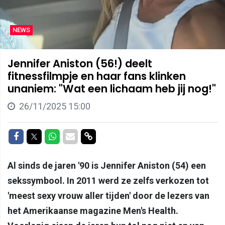
NEWS
Jennifer Aniston (56!) deelt
fitnessfilmpje en haar fans klinken
unaniem: "Wat een lichaam heb jij nog!"
26/11/2025 15:00
Delen op Facebook
Delen op Twitter
Delen op Whatsapp
Delen via Mail
Delen via link
Al sinds de jaren '90 is Jennifer Aniston (54) een
sekssymbool. In 2011 werd ze zelfs verkozen tot
'meest sexy vrouw aller tijden' door de lezers van
het Amerikaanse magazine Men's Health.