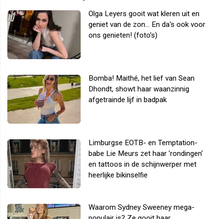
Olga Leyers gooit wat kleren uit en
geniet van de zon... En da's ook voor
ons genieten! (foto's)
Bomba! Maithé, het lief van Sean
Dhondt, showt haar waanzinnig
afgetrainde lijf in badpak
Limburgse EOTB- en Temptation-
babe Lie Meurs zet haar 'rondingen'
en tattoos in de schijnwerper met
heerlijke bikinselfie
Waarom Sydney Sweeney mega-
populair is? Ze gooit haar