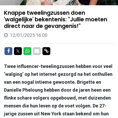
Knappe tweelingzussen doen
'walgelijke' bekentenis: "Jullie moeten
direct naar de gevangenis!"
12/01/2025 16:00
Delen op Facebook
Delen op Twitter
Delen op Whatsapp
Delen via Mail
Delen via link
Twee influencer-tweelingzussen hebben voor veel
‘walging’ op het internet gezorgd na het onthullen
van een nogal intieme gewoonte. Brigette en
Danielle Pheloung hebben door de jaren heen een
flinke schare volgers opgebouwd, met duizenden
mensen die hun leven op de voet volgen. De 27-
jarige zussen uit New York staan bekend om hun