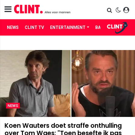
NEWS
CLINT TV
ENTERTAINMENT
BABES
LIFE
NEWS
Koen Wauters doet straffe onthulling
over Tom Waes: "Toen besefte ik pas