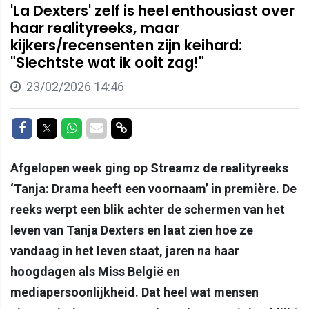
'La Dexters' zelf is heel enthousiast over
haar realityreeks, maar
kijkers/recensenten zijn keihard:
"Slechtste wat ik ooit zag!"
23/02/2026 14:46
Delen op Facebook
Delen op Twitter
Delen op Whatsapp
Delen via Mail
Delen via link
Afgelopen week ging op Streamz de realityreeks
‘Tanja: Drama heeft een voornaam’ in première. De
reeks werpt een blik achter de schermen van het
leven van Tanja Dexters en laat zien hoe ze
vandaag in het leven staat, jaren na haar
hoogdagen als Miss België en
mediapersoonlijkheid. Dat heel wat mensen