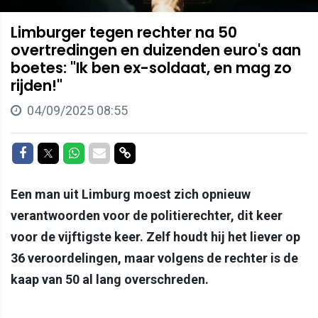
Limburger tegen rechter na 50
overtredingen en duizenden euro's aan
boetes: "Ik ben ex-soldaat, en mag zo
rijden!"
04/09/2025 08:55
Delen op Facebook
Delen op Twitter
Delen op Whatsapp
Delen via Mail
Delen via link
Een man uit Limburg moest zich opnieuw
verantwoorden voor de politierechter, dit keer
voor de vijftigste keer. Zelf houdt hij het liever op
36 veroordelingen, maar volgens de rechter is de
kaap van 50 al lang overschreden.