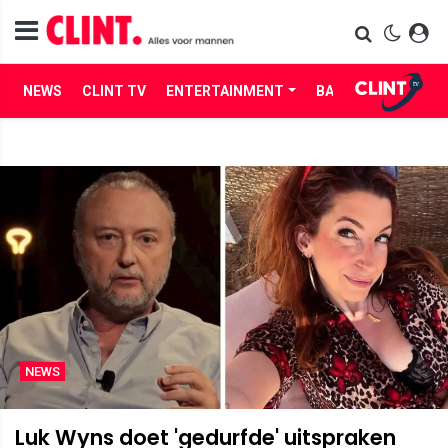
NEWS
CLINT TV
ENTERTAINMENT
BABES
LIFE
NEWS
Luk Wyns doet 'gedurfde' uitspraken