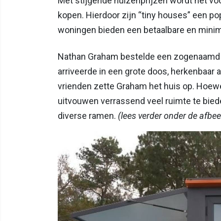
Met stijgende huizenprijzen wordt het v
kopen. Hierdoor zijn “tiny houses” een p
woningen bieden een betaalbare en minima
Nathan Graham bestelde een zogenaamd u
arriveerde in een grote doos, herkenbaa
vrienden zette Graham het huis op. Hoewel 
uitvouwen verrassend veel ruimte te bied
diverse ramen.
(lees verder onder de afbee