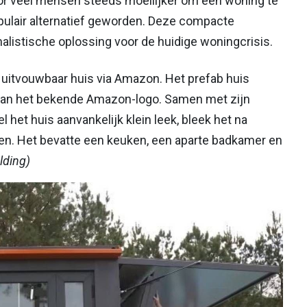
oor veel mensen steeds moeilijker om een woning te
opulair alternatief geworden. Deze compacte
listische oplossing voor de huidige woningcrisis.
itvouwbaar huis via Amazon. Het prefab huis
r aan het bekende Amazon-logo. Samen met zijn
het huis aanvankelijk klein leek, bleek het na
en. Het bevatte een keuken, een aparte badkamer en
lding)