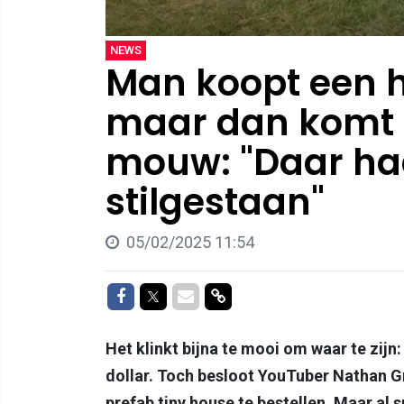
NEWS
Man koopt een 
maar dan komt 
mouw: "Daar had 
stilgestaan"
05/02/2025 11:54
Delen op Facebook
Delen op Twitter
Delen via Mail
Delen via link
Het klinkt bijna te mooi om waar te zij
dollar. Toch besloot YouTuber Nathan G
prefab tiny house te bestellen. Maar al 