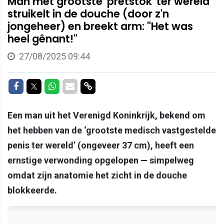
Man met grootste 'pretstok' ter wereld
struikelt in de douche (door z'n
jongeheer) en breekt arm: "Het was
heel gênant!"
27/08/2025 09:44
Delen op Facebook
Delen op Twitter
Delen op Whatsapp
Delen via Mail
Delen via link
Een man uit het Verenigd Koninkrijk, bekend om
het hebben van de ‘grootste medisch vastgestelde
penis ter wereld’ (ongeveer 37 cm), heeft een
ernstige verwonding opgelopen — simpelweg
omdat zijn anatomie het zicht in de douche
blokkeerde.