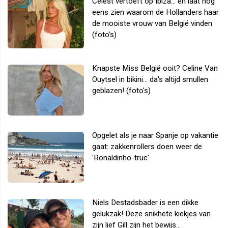
Celest vertoeft op Ibiza... en laat nog
eens zien waarom de Hollanders haar
de mooiste vrouw van België vinden
(foto's)
Knapste Miss België ooit? Celine Van
Ouytsel in bikini... da's altijd smullen
geblazen! (foto's)
Opgelet als je naar Spanje op vakantie
gaat: zakkenrollers doen weer de
'Ronaldinho-truc'
Niels Destadsbader is een dikke
gelukzak! Deze snikhete kiekjes van
zijn lief Gill zijn het bewijs...