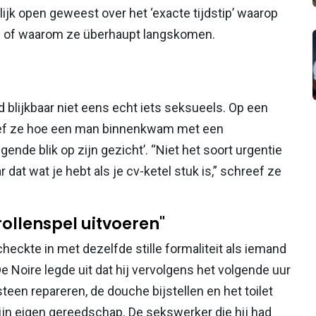
jk open geweest over het ‘exacte tijdstip’ waarop
n of waarom ze überhaupt langskomen.
d blijkbaar niet eens echt iets seksueels. Op een
eef ze hoe een man binnenkwam met een
ende blik op zijn gezicht’. “Niet het soort urgentie
dat wat je hebt als je cv-ketel stuk is,” schreef ze
rollenspel uitvoeren"
checkte in met dezelfde stille formaliteit als iemand
De Noire legde uit dat hij vervolgens het volgende uur
een repareren, de douche bijstellen en het toilet
 zijn eigen gereedschap. De sekswerker die hij had