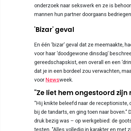
onderzoek naar sekswerk en ze is behoorli
mannen hun partner doorgaans bedriege
'Bizar' geval
En één ‘bizar’ geval dat ze meemaakte, ha
voor haar ‘doodgewone dinsdag’ beschr
gereedschapskist, een overall en een ‘dring
dat je in een bordeel zou verwachten, maar 
voor
News
week.
"Ze liet hem ongestoord zijn 
“Hij knikte beleefd naar de receptioniste, 
bij de tandarts, en ging toen naar boven.” 
druk bezig was – op werkgebied: de gootst
testen. "Alles volledig in karakter en met