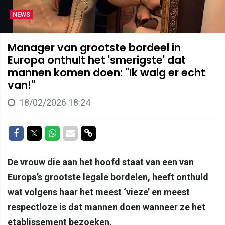
NEWS
Manager van grootste bordeel in
Europa onthult het 'smerigste' dat
mannen komen doen: "Ik walg er echt
van!"
18/02/2026 18:24
Delen op Facebook
Delen op Twitter
Delen op Whatsapp
Delen via Mail
Delen via link
De vrouw die aan het hoofd staat van een van
Europa’s grootste legale bordelen, heeft onthuld
wat volgens haar het meest ‘vieze’ en meest
respectloze is dat mannen doen wanneer ze het
etablissement bezoeken.