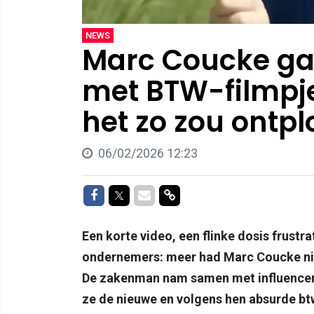
NEWS
Marc Coucke gaa
met BTW-filmpje
het zo zou ontpl
06/02/2026 12:23
Delen op Facebook
Delen op Twitter
Delen via Mail
Delen via link
Een korte video, een flinke dosis frust
ondernemers: meer had Marc Coucke niet
De zakenman nam samen met influencer 
ze de nieuwe en volgens hen absurde bt