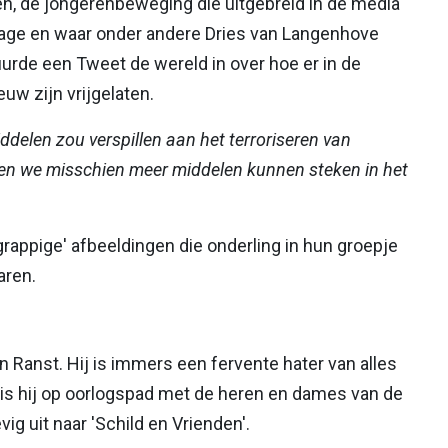
en, de jongerenbeweging die uitgebreid in de media
age en waar onder andere Dries van Langenhove
uurde een Tweet de wereld in over hoe er in de
uw zijn vrijgelaten.
ddelen zou verspillen aan het terroriseren van
en we misschien meer middelen kunnen steken in het
rappige' afbeeldingen die onderling in hun groepje
aren.
n Ranst. Hij is immers een fervente hater van alles
jd is hij op oorlogspad met de heren en dames van de
vig uit naar 'Schild en Vrienden'.