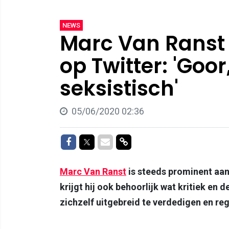
NEWS
Marc Van Ranst 
op Twitter: 'Goor
seksistisch'
05/06/2020 02:36
Delen op Facebook
Delen op Twitter
Delen via Mail
Delen via link
Marc Van Ranst
is steeds prominent aa
krijgt hij ook behoorlijk wat kritiek en 
zichzelf uitgebreid te verdedigen en r